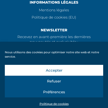
INFORMATIONS LÉGALES
Mentions légales
Politique de cookies (EU)
NEWSLETTER
Recevez en avant-première les dernières
nouveautés et exclusivités :
Nous utilisons des cookies pour optimiser notre site web et notre
service.
Accepter
ENVOI
Refuser
Préférences
©
2026 – ACOMÉ SA – Design by
Inside-vision
Politique de cookies