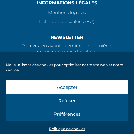
INFORMATIONS LÉGALES
Mentions légales
Politique de cookies (EU)
NEWSLETTER
Recevez en avant-première les dernières
nouveautés et exclusivités :
Nous utilisons des cookies pour optimiser notre site web et notre
service.
Accepter
ENVOI
Refuser
Préférences
©
2026 – ACOMÉ SA – Design by
Inside-vision
Politique de cookies